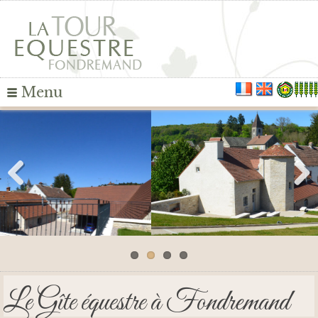
Menu
Suivant
Pr�c�dent
Le Gîte équestre à Fondremand